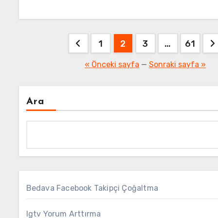
Yazı
1
2
3
…
61
sayfalaması
« Önceki sayfa
—
Sonraki sayfa »
Ara
Bedava Facebook Takipçi Çoğaltma
Igtv Yorum Arttırma