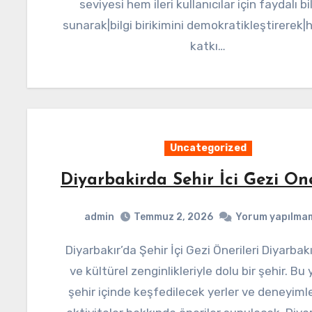
seviyesi hem ileri kullanıcılar için faydalı bi
sunarak|bilgi birikimini demokratikleştirerek|
katkı…
Uncategorized
Diyarbakirda Sehir İci Gezi One
admin
Temmuz 2, 2026
Yorum yapılma
Diyarbakır’da Şehir İçi Gezi Önerileri Diyarbakır, tarihi
ve kültürel zenginlikleriyle dolu bir şehir. Bu 
şehir içinde keşfedilecek yerler ve deneyim