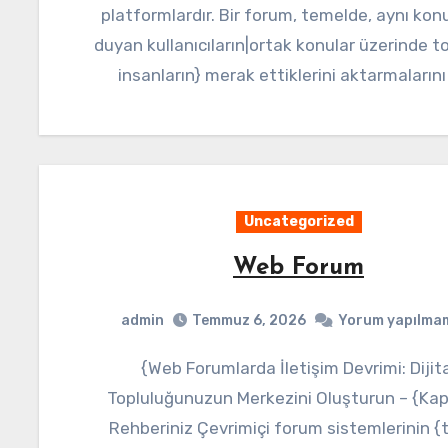
platformlardır. Bir forum, temelde, aynı konu
duyan kullanıcıların|ortak konular üzerinde 
insanların} merak ettiklerini aktarmaların
Uncategorized
Web Forum
admin
Temmuz 6, 2026
Yorum yapılma
{Web Forumlarda İletişim Devrimi: Dijital
Topluluğunuzun Merkezini Oluşturun – {Ka
Rehberiniz Çevrimiçi forum sistemlerinin {