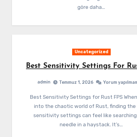
göre daha…
Uncategorized
Best Sensitivity Settings For Ru
admin
Temmuz 1, 2026
Yorum yapılmam
Best Sensitivity Settings for Rust FPS When diving
into the chaotic world of Rust, finding the 
sensitivity settings can feel like searching
needle in a haystack. It’s…